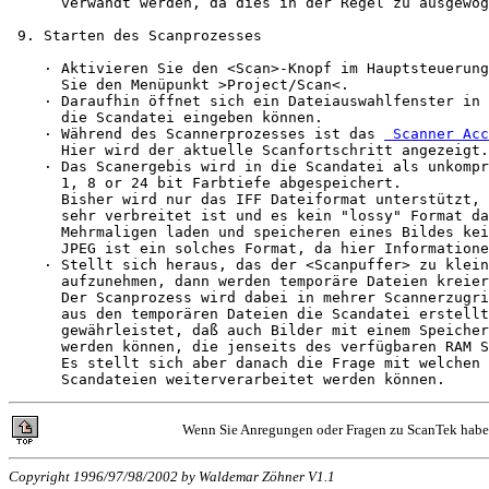
      verwandt werden, da dies in der Regel zu ausgewog
 9. Starten des Scanprozesses

    · Aktivieren Sie den <Scan>-Knopf im Hauptsteuerung
      Sie den Menüpunkt >Project/Scan<.

    · Daraufhin öffnet sich ein Dateiauswahlfenster in 
      die Scandatei eingeben können.

    · Während des Scannerprozesses ist das 
 Scanner Acc
      Hier wird der aktuelle Scanfortschritt angezeigt.

    · Das Scanergebis wird in die Scandatei als unkompr
      1, 8 or 24 bit Farbtiefe abgespeichert.

      Bisher wird nur das IFF Dateiformat unterstützt, 
      sehr verbreitet ist und es kein "lossy" Format da
      Mehrmaligen laden und speicheren eines Bildes kei
      JPEG ist ein solches Format, da hier Informatione
    · Stellt sich heraus, das der <Scanpuffer> zu klein
      aufzunehmen, dann werden temporäre Dateien kreier
      Der Scanprozess wird dabei in mehrer Scannerzugri
      aus den temporären Dateien die Scandatei erstellt
      gewährleistet, daß auch Bilder mit einem Speicher
      werden können, die jenseits des verfügbaren RAM S
      Es stellt sich aber danach die Frage mit welchen 
Wenn Sie Anregungen oder Fragen zu ScanTek habe
Copyright 1996/97/98/2002 by Waldemar Zöhner V1.1