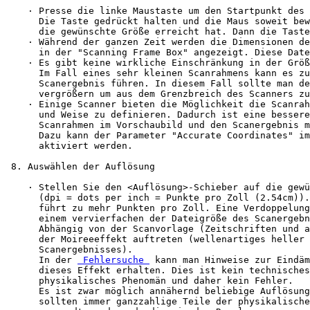
    · Presse die linke Maustaste um den Startpunkt des 
      Die Taste gedrückt halten und die Maus soweit bew
      die gewünschte Größe erreicht hat. Dann die Taste
    · Während der ganzen Zeit werden die Dimensionen de
      in der "Scanning Frame Box" angezeigt. Diese Date
    · Es gibt keine wirkliche Einschränkung in der Größ
      Im Fall eines sehr kleinen Scanrahmens kann es zu
      Scanergebnis führen. In diesem Fall sollte man de
      vergrößern um aus dem Grenzbreich des Scanners zu
    · Einige Scanner bieten die Möglichkeit die Scanrah
      und Weise zu definieren. Dadurch ist eine bessere
      Scanrahmen im Vorschaubild und den Scanergebnis m
      Dazu kann der Parameter "Accurate Coordinates" im
      aktiviert werden.

 8. Auswählen der Auflösung

    · Stellen Sie den <Auflösung>-Schieber auf die gewü
      (dpi = dots per inch = Punkte pro Zoll (2.54cm)).
      führt zu mehr Punkten pro Zoll. Eine Verdoppelung
      einem vervierfachen der Dateigröße des Scanergebn
      Abhängig von der Scanvorlage (Zeitschriften und a
      der Moireeeffekt auftreten (wellenartiges heller 
      Scanergebnisses).

      In der 
 Fehlersuche 
 kann man Hinweise zur Eindäm
      dieses Effekt erhalten. Dies ist kein technisches
      physikalisches Phenomän und daher kein Fehler.

      Es ist zwar möglich annähernd beliebige Auflösung
      sollten immer ganzzahlige Teile der physikalische