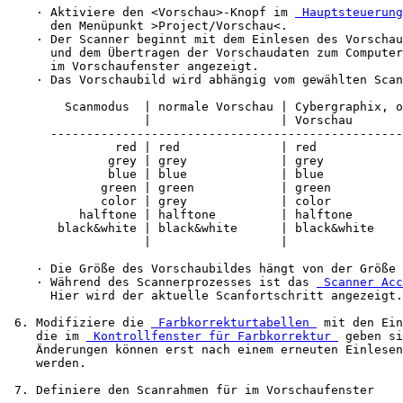
    · Aktiviere den <Vorschau>-Knopf im 
 Hauptsteuerung
      den Menüpunkt >Project/Vorschau<.

    · Der Scanner beginnt mit dem Einlesen des Vorschau
      und dem Übertragen der Vorschaudaten zum Computer
      im Vorschaufenster angezeigt.

    · Das Vorschaubild wird abhängig vom gewählten Scan
        Scanmodus  | normale Vorschau | Cybergraphix, o
                   |                  | Vorschau

      -------------------------------------------------
               red | red              | red

              grey | grey             | grey

              blue | blue             | blue

             green | green            | green

             color | grey             | color

          halftone | halftone         | halftone

       black&white | black&white      | black&white

                   |                  |

    · Die Größe des Vorschaubildes hängt von der Größe 
    · Während des Scannerprozesses ist das 
 Scanner Acc
      Hier wird der aktuelle Scanfortschritt angezeigt.

 6. Modifiziere die 
 Farbkorrekturtabellen 
 mit den Ein
    die im 
 Kontrollfenster für Farbkorrektur 
 geben si
    Änderungen können erst nach einem erneuten Einlesen
    werden.

 7. Definiere den Scanrahmen für im Vorschaufenster
